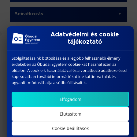
Beiratkozás
+
Adatvédelmi és cookie
tájékoztató
NAPTÁR
Szolgáltatásaink biztosítása és a legjobb felhasználói élmény
érdekében az Óbudai Egyetem cookie-kat használ ezen az
oldalon. A cookie-k használatával és a vonatkozó adatkezeléssel
kapcsolatban további információkat ide kattintva talál, és
‹
›
Augusztus 2026
ugyanitt módosíthatja a sütibeállításait is.
Elfogadom
H
K
SZE
CS
P
SZO
V
Elutasítom
1
2
Cookie beállítások
3
4
5
6
7
8
9