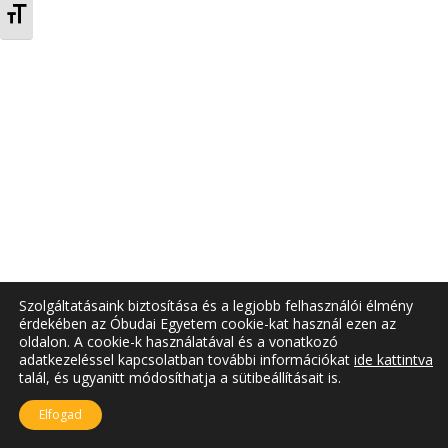
TOGGLE FONT SIZE
Szolgáltatásaink biztosítása és a legjobb felhasználói élmény
érdekében az Óbudai Egyetem cookie-kat használ ezen az
oldalon. A cookie-k használatával és a vonatkozó
adatkezeléssel kapcsolatban további információkat
ide kattintva
talál, és ugyanitt módosíthatja a sütibeállításait is.
Elfogad
A jelenlegi oldal frissítve: 2021.08.02.