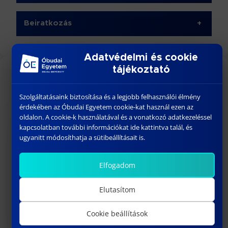
Beiratkozás
+
Adatvédelmi és cookie
tájékoztató
NAPTÁR
Szolgáltatásaink biztosítása és a legjobb felhasználói élmény
érdekében az Óbudai Egyetem cookie-kat használ ezen az
oldalon. A cookie-k használatával és a vonatkozó adatkezeléssel
kapcsolatban további információkat ide kattintva talál, és
‹
›
Augusztus 2026
ugyanitt módosíthatja a sütibeállításait is.
Elfogadom
H
K
SZE
CS
P
SZO
V
Elutasítom
1
2
Cookie beállítások
3
4
5
6
7
8
9