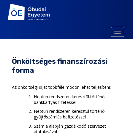
S
k
i
p
t
TOGGLE
o
m
a
i
Önköltséges finanszírozási
n
forma
c
o
n
Az önköltségi díjat többféle módon lehet teljesíteni:
t
Neptun rendszeren keresztül történő
e
bankkártyás fizetéssel
n
Neptun rendszeren keresztül történő
t
gyűjtőszámlás befizetéssel
Számla alapján gazdálkodó szervezet
átutalásával