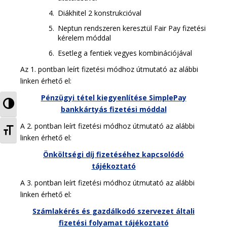
Diákhitel 2 konstrukcióval
Neptun rendszeren keresztül Fair Pay fizetési
kérelem móddal
Esetleg a fentiek vegyes kombinációjával
Az 1. pontban leírt fizetési módhoz útmutató az alábbi
linken érhető el:
Pénzügyi tétel kiegyenlítése SimplePay
TOGGLE HIGH CONTRAST
bankkártyás fizetési móddal
A 2. pontban leírt fizetési módhoz útmutató az alábbi
TOGGLE FONT SIZE
linken érhető el:
Önköltségi díj fizetéséhez kapcsolódó
tájékoztató
A 3. pontban leírt fizetési módhoz útmutató az alábbi
linken érhető el:
Számlakérés és gazdálkodó szervezet általi
fizetési folyamat tájékoztató