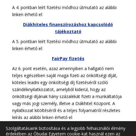
A 4. pontban leírt fizetési módhoz útmutató az alábbi
linken érhető el:
Diákhiteles finanszírozáshoz kapcsolódó
tájékoztató
A 5. pontban leírt fizetési módhoz útmutató az alábbi
linken érhető el:
FairPay fizetés
Az 6. pont esetén, azaz amennyiben a hallgató nem
teljes egészében saját maga fizeti az önköltségi díját,
köteles leadni egy önköltségi díj fizetéséről szóló
szándéknyilatkozatot, amelyből kiderül, hogy az
önköltségi díjának hány százalékát fizeti a munkáltatója
vagy más jogi személy, illetve a Diákhitel Központ. A
nyilatkozat kitöltéséről és a teljes folyamatról részletes
leírás az alábbi linken érhető el:
Számlakérési folyamat kérvények leadásának
Szolgáltatásaink biztosítása és a legjobb felhasználói élmény
érdekében az Óbudai Egyetem cookie-kat használ ezen az
segítségével