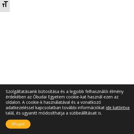
TOGGLE FONT SIZE
Szolgáltatásaink biztosítása és a legjobb felhasználói élmény
érdekében az Óbudai Egyetem cookie-kat használ ezen az
oldalon. A cookie-k használatával és a vonatkozó
adatkezeléssel kapcsolatban további információkat
ide kattintva
talál, és ugyanitt módosíthatja a sütibeállításait is.
Elfogad
A jelenlegi oldal frissítve: 2025.07.25.