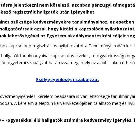
tásra jelentkezni nem kötelező, azonban pénzügyi támogat
lkező regisztrált hallgatók után igényelhet.
ncs szüksége kedvezményekre tanulmányaihoz, ez esetben i
allgatótársait azzal, hogy kitölti a kapcsolódó nyilatkozatot
ak lehetőségével az Egyetem akadálymentesítési céljait segí
oz kapcsolódó regisztrációs nyilatkozatot a Tanulmányi Irodán kell l
 hallgatók tanulmányaival kapcsolatos elveket, a fogyatékosság megá
lön egyetemi szabályzat határozza meg, mely az alábbi linken érhető 
Esélyegyenlőségi szabályzat
kedvezményigénylési kérelem beadására is van lehetősége tanulmány
ódóan. A kérelem a Neptun kérvénykezelőjében található meg és nyúj
 – Fogyatékkal élő hallgatók számára kedvezmény igénylési