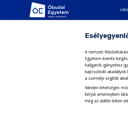
S
k
HÍRE
i
p
t
Esélyegyenlő
o
m
a
A nemzeti felsőoktatási
i
Egyetem évente kiegész
n
hallgatók igényeihez i
c
kapcsolódó akadályok le
o
a személyi segítők alk
n
Minden lehetséges módo
t
kérjük amennyiben látás
e
meg az alábbi linken el
n
t