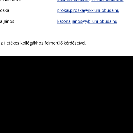
roska
prokai.piroska@rkk.uni-obuda.hu
a János
katona.janos@ybl.uni-obuda.hu
 illetékes kollégákhoz felmerülő kérdéseivel.