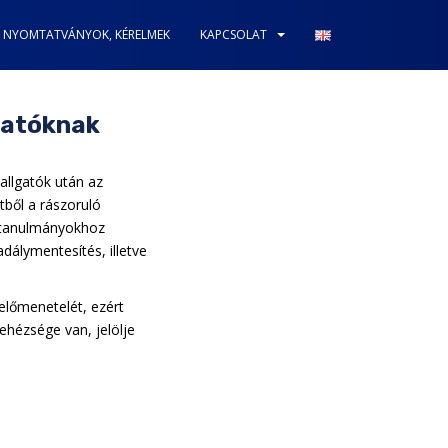
NYOMTATVÁNYOK, KÉRELMEK
KAPCSOLAT
lgatóknak
hallgatók után az
tből a rászoruló
a tanulmányokhoz
adálymentesítés, illetve
előmenetelét, ezért
ehézsége van, jelölje