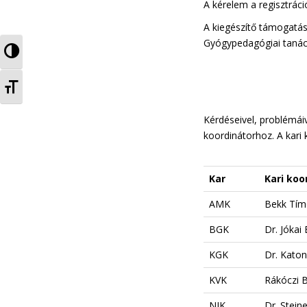
A kérelem a regisztráci
A kiegészítő támogatás
Gyógypedagógiai tanács
TOGGLE HIGH CONTRAST
TOGGLE FONT SIZE
Kérdéseivel, problémáiv
koordinátorhoz. A kari 
Kar
Kari koo
AMK
Bekk Tím
BGK
Dr. Jókai 
KGK
Dr. Kato
KVK
Rákóczi 
NIK
Dr. Stein