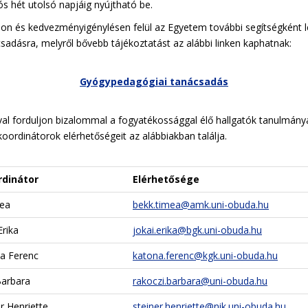
ós hét utolsó napjáig nyújtható be.
on és kedvezményigénylésen felül az Egyetem további segítségként l
adásra, melyről bővebb tájékoztatást az alábbi linken kaphatnak:
Gyógypedagógiai tanácsadás
al forduljon bizalommal a fogyatékossággal élő hallgatók tanulmányai
koordinátorok elérhetőségeit az alábbiakban találja.
rdinátor
Elérhetősége
ea
bekk.timea@amk.uni-obuda.hu
Erika
jokai.erika@bgk.uni-obuda.hu
na Ferenc
katona.ferenc@kgk.uni-obuda.hu
Barbara
rakoczi.barbara@uni-obuda.hu
er Henriette
steiner.henriette@nik.uni-obuda.hu