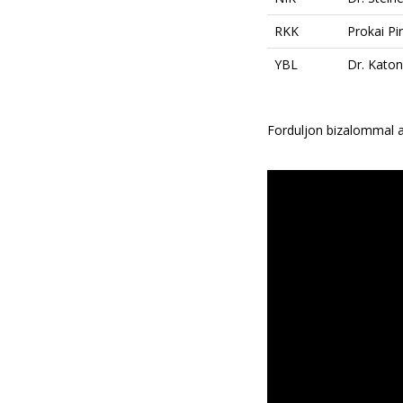
RKK
Prokai Pi
YBL
Dr. Katon
Forduljon bizalommal az