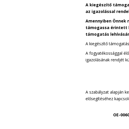
A kiegészítő támoga
az igazolással rende
Amennyiben Önnek ni
támogassa érintett h
támogatás lehívásán
A kiegészítő támogatásh
A fogyatékossággal élő
igazolásának rendjét kü
A szabályzat alapján 
elősegítéséhez kapcsol
OE-0060