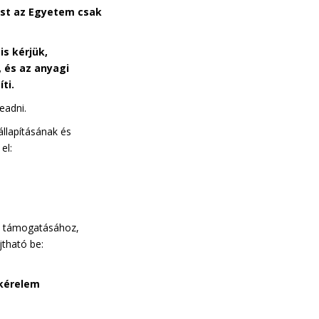
ást az Egyetem csak
s kérjük,
, és az anyagi
ti.
eadni.
llapításának és
el:
ai támogatásához,
tható be:
 kérelem