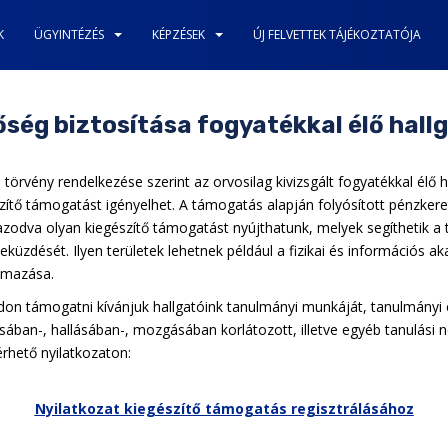
K
ÜGYINTÉZÉS
KÉPZÉSEK
ÚJ FELVETTEK TÁJÉKOZTATÓJA
ség biztosítása fogyatékkal élő hal
 törvény rendelkezése szerint az orvosilag kivizsgált fogyatékkal élő 
ítő támogatást igényelhet. A támogatás alapján folyósított pénzkere
gazodva olyan kiegészítő támogatást nyújthatunk, melyek segíthetik 
küzdését. Ilyen területek lehetnek például a fizikai és információs ak
almazása.
n támogatni kívánjuk hallgatóink tanulmányi munkáját, tanulmányi 
ában-, hallásában-, mozgásában korlátozott, illetve egyéb tanulási n
érhető nyilatkozaton:
Nyilatkozat kiegészítő támogatás regisztrálásához