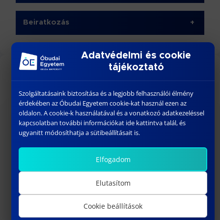
Beiratkozás
+
Adatvédelmi és cookie
tájékoztató
NAPTÁR
Szolgáltatásaink biztosítása és a legjobb felhasználói élmény
érdekében az Óbudai Egyetem cookie-kat használ ezen az
oldalon. A cookie-k használatával és a vonatkozó adatkezeléssel
kapcsolatban további információkat ide kattintva talál, és
‹
›
Augusztus 2026
ugyanitt módosíthatja a sütibeállításait is.
Elfogadom
H
K
SZE
CS
P
SZO
V
Elutasítom
1
2
Cookie beállítások
3
4
5
6
7
8
9